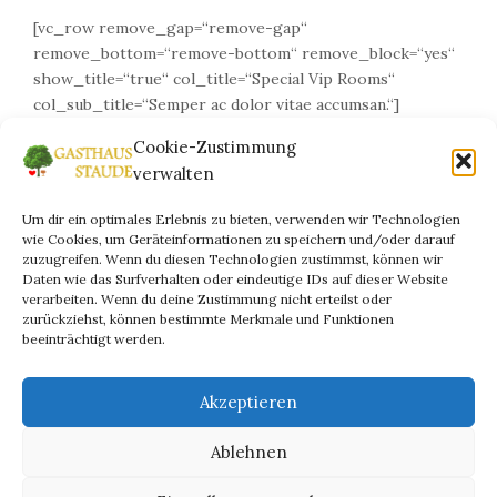
[vc_row remove_gap=“remove-gap“
remove_bottom=“remove-bottom“ remove_block=“yes“
show_title=“true“ col_title=“Special Vip Rooms“
col_sub_title=“Semper ac dolor vitae accumsan.“]
[vc_column width=“12/12″][sh_about_ourservices cat=“0″
Cookie-Zustimmung
sort=“date“ order=“ASC“
verwalten
background_layer=“whitish_layer“
services=“%5B%7B%22service_name%22%3A%22Free%20Wif
Um dir ein optimales Erlebnis zu bieten, verwenden wir Technologien
wifi%22%7D%2C%7B%22service_name%22%3A%22Airport%2
wie Cookies, um Geräteinformationen zu speichern und/oder darauf
taxi%22%7D%2C%7B%22service_name%22%3A%22Breakfast
zuzugreifen. Wenn du diesen Technologien zustimmst, können wir
Daten wie das Surfverhalten oder eindeutige IDs auf dieser Website
coffee%22%7D%2C%7B%22service_name%22%3A%22Swimmin
verarbeiten. Wenn du deine Zustimmung nicht erteilst oder
angellist%22%7D%5D“ title=“We Will Provide You With
zurückziehst, können bestimmte Merkmale und Funktionen
The Best Services“ description=“The Faletti’s Hotel,
beeinträchtigt werden.
offers a unique experience that embraces facets of
Lahore’s history and heritage. In operation since 1880,
Akzeptieren
the Hotel is known for its contemporary“ bg=“306″
num=“6″ show_booknow=“true“ show_facilities=“true“]
Ablehnen
[/vc_column][/vc_row]