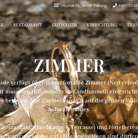
Obertal 20, 78098 Triberg
+49772248
ER
RESTAURANT
GUTSCHEIN
EINRICHTUNG
ERK
ZIMMER
de verfügt über 11 komfortable Zimmer (Neu renovie
mit massiven Holzmöbeln im Landhausstil eingerich
 betonen. Alle Zimmer blicken auf die grünen Wäl
Schwarzwaldes.
 Restaurant (Innenraum & Terrasse) und Hotelbereic
nschränkungen die auf Hilfe angewiesen sind dürfen