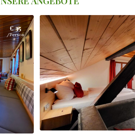
NSERE ANGEBOTE
€ 35
/Person