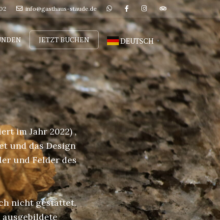
02
info@gasthaus-staude.de
UNDEN
JETZT BUCHEN
DEUTSCH
▼
rt im Jahr 2022) ,
tet und das Design
der und Felder des
h nicht gestattet.
 ausgebildete