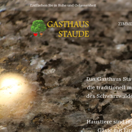
Entfliehen Sie in Ruhe und Gelassenheit
ZIMM
Das Gasthaus Stau
die traditionell 
des Schwarzwaldes
Haustiere sind im
Gäste mit Ei