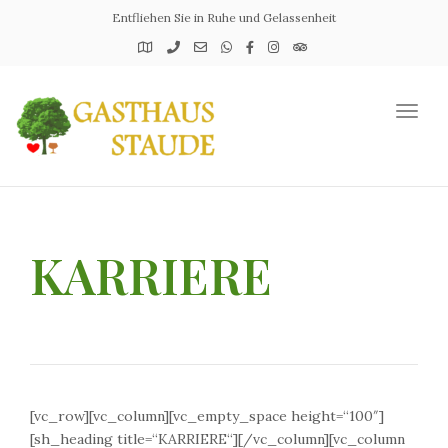
Entfliehen Sie in Ruhe und Gelassenheit
Toggl
naviga
KARRIERE
[vc_row][vc_column][vc_empty_space height=“100″]
[sh_heading title=“KARRIERE“][/vc_column][vc_column