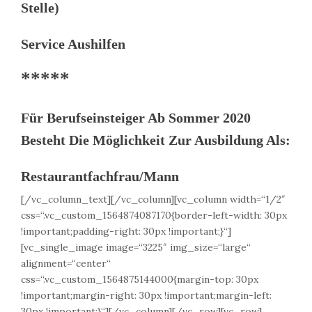
Stelle)
Service Aushilfen
*****
Für Berufseinsteiger Ab Sommer 2020
Besteht Die Möglichkeit Zur Ausbildung Als:
Restaurantfachfrau/mann
[/vc_column_text][/vc_column][vc_column width=“1/2″
css=“.vc_custom_1564874087170{border-left-width: 30px
!important;padding-right: 30px !important;}“]
[vc_single_image image=“3225″ img_size=“large“
alignment=“center“
css=“.vc_custom_1564875144000{margin-top: 30px
!important;margin-right: 30px !important;margin-left:
30px !important;}“][/vc_column][/vc_row][vc_row]