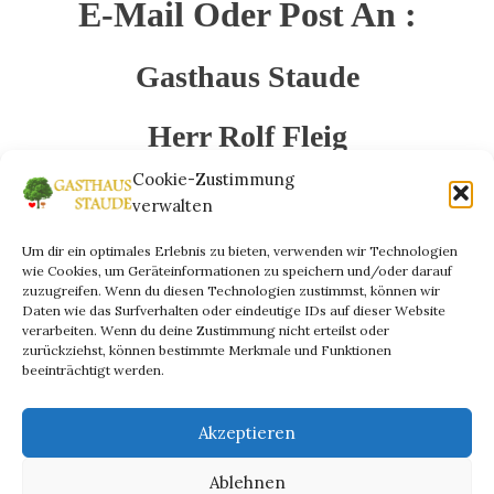
E-Mail Oder Post An :
Gasthaus Staude
Herr Rolf Fleig
Cookie-Zustimmung
Obertal 20
verwalten
78098 Triberg
Um dir ein optimales Erlebnis zu bieten, verwenden wir Technologien
wie Cookies, um Geräteinformationen zu speichern und/oder darauf
zuzugreifen. Wenn du diesen Technologien zustimmst, können wir
Info@gasthaus-Staude.de
Daten wie das Surfverhalten oder eindeutige IDs auf dieser Website
verarbeiten. Wenn du deine Zustimmung nicht erteilst oder
zurückziehst, können bestimmte Merkmale und Funktionen
beeinträchtigt werden.
[/vc_column_text][vc_btn title=“BEWERBEN SIE SICH“
Akzeptieren
shape=“round“ color=“green“ align=“center“
link=“url:mailto%3Ainfo%40gasthaus-
Ablehnen
staude.de||target:%20_blank|“][/vc_column][/vc_row]