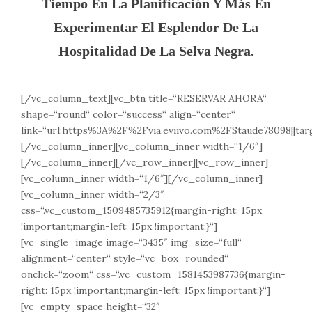
Tiempo En La Planificación Y Más En
Experimentar El Esplendor De La
Hospitalidad De La Selva Negra.
[/vc_column_text][vc_btn title=“RESERVAR AHORA“
shape=“round“ color=“success“ align=“center“
link=“url:https%3A%2F%2Fvia.eviivo.com%2FStaude78098||tar
[/vc_column_inner][vc_column_inner width=“1/6″]
[/vc_column_inner][/vc_row_inner][vc_row_inner]
[vc_column_inner width=“1/6″][/vc_column_inner]
[vc_column_inner width=“2/3″
css=“.vc_custom_1509485735912{margin-right: 15px
!important;margin-left: 15px !important;}“]
[vc_single_image image=“3435″ img_size=“full“
alignment=“center“ style=“vc_box_rounded“
onclick=“zoom“ css=“.vc_custom_1581453987736{margin-
right: 15px !important;margin-left: 15px !important;}“]
[vc_empty_space height=“32″