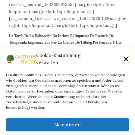
css=“.vc_custom_1508693978554{margin-right: 15px
!important;margin-left: 15px !important;}“]
[vc_column_text css=“.vc_custom_1565725136103{margin-
right: 15px !important;margin-left: 15px !important;}“]
La Tarifa De La Habitación No Incluye El Impuesto De Estancia De
Temporada Implementado Por La Ciudad De Triberg Por Persona Y Los
Precios Dependen De Las Últimas Regulaciones Y Publicaciones.
Cookie-Zustimmung
La Tarifa De La Habitación No Incluye El Impuesto De Estancia Para Toda
verwalten
La Temporada Aplicado Por La Ciudad De Triberg Y Los Precios
Dependen De Las Últimas Regulaciones Y Publicaciones. Los Niños Son
Um dir ein optimales Erlebnis zu bieten, verwenden wir Technologien
Bienvenidos Y Disfrutan De Descuentos Especiales.
wie Cookies, um Geräteinformationen zu speichern und/oder darauf
zuzugreifen. Wenn du diesen Technologien zustimmst, können wir
En Caso De Salida Anticipada O Cancelación Se Cargará El 60% Del Precio
Daten wie das Surfverhalten oder eindeutige IDs auf dieser Website
De Las Noches Restantes Por Habitación. Las Cancelaciones Y Cambios
verarbeiten. Wenn du deine Zustimmung nicht erteilst oder
Sólo Se Aceptarán Por Escrito O Por Correo Electrónico.
zurückziehst, können bestimmte Merkmale und Funktionen
beeinträchtigt werden.
Aceptamos Master Card, Visa Card, Tarjetas De Débito Además Del Pago
En Efectivo.
Akzeptieren
[/vc_column_text][/vc_column_inner][vc_column_inner
width=“1/6″][/vc_column_inner][/vc_row_inner]